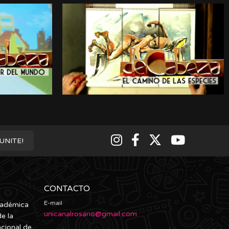
¡UNITE!
CONTACTO
E-mail
cadémica
unicanalrosario@gmail.com
e la
acional de