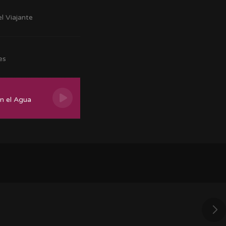
el Viajante
es
en el Agua