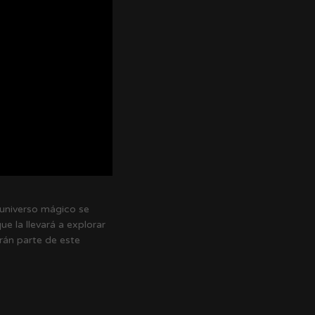
n universo mágico se
e la llevará a explorar
erán parte de este