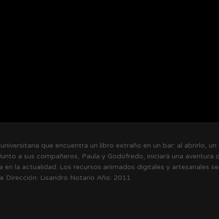
universitaria que encuentra un libro extraño en un bar: al abrirlo, u
Junto a sus compañeros, Paula y Godofredo, iniciará una aventura qu
ia en la actualidad. Los recursos animados digitales y artesanales s
Fe Dirección: Lisandro Notario Año: 2011