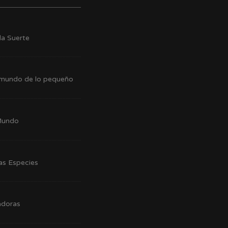
la Suerte
co mundo de lo pequeño
 Mundo
las Especies
adoras