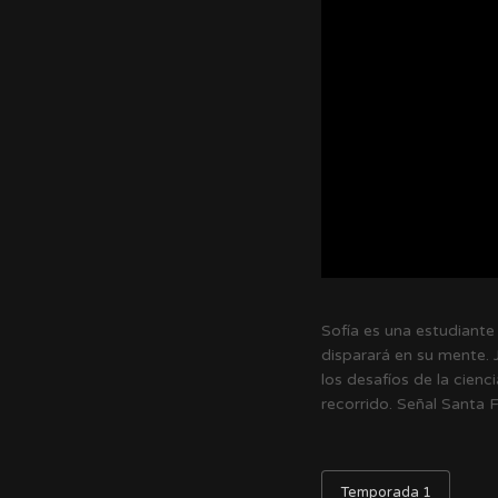
Sofía es una estudiante 
disparará en su mente. 
los desafíos de la cienc
recorrido. Señal Santa 
Temporada 1