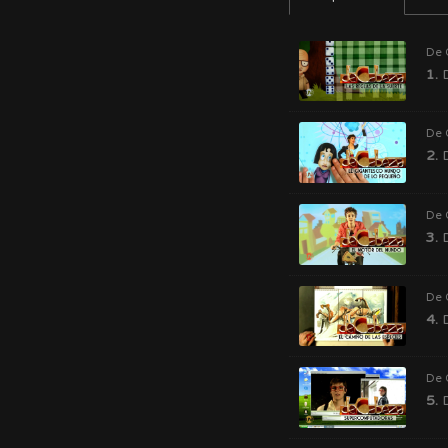
De 
1.
D
De 
2.
D
De 
3.
D
De 
4.
D
De 
5.
D