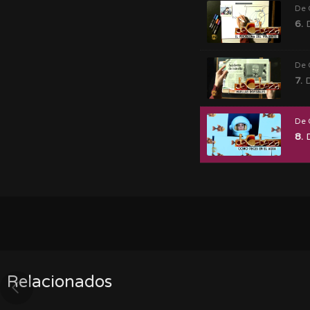
De 
6.
D
De 
7.
D
De 
8.
D
Relacionados