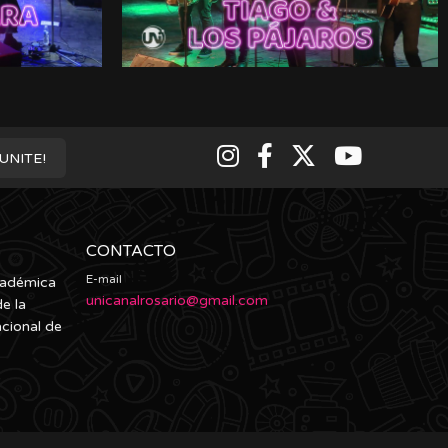
¡UNITE!
CONTACTO
E-mail
cadémica
unicanalrosario@gmail.com
e la
acional de