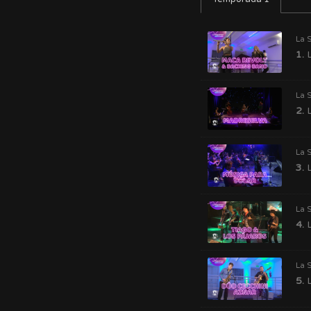
La 
1.
L
La 
2.
L
La 
3.
L
La 
4.
L
La 
5.
L