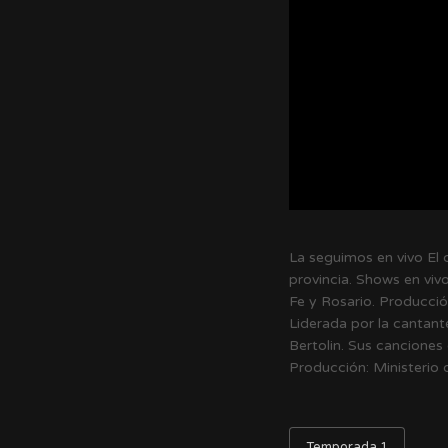
La seguimos en vivo El 
provincia. Shows en viv
Fe y Rosario. Producci
Liderada por la cantante
Bertolin. Sus canciones 
Producción: Ministerio 
Temporada 1