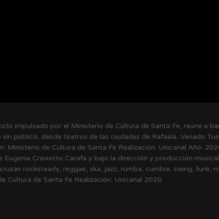
ciclo impulsado por el Ministerio de Cultura de Santa Fe, reúne a b
o sin público, desde teatros de las ciudades de Rafaela, Venado Tu
ón: Ministerio de Cultura de Santa Fe Realización: Unicanal Año:
 Eugenia Craviotto Carafa y bajo la dirección y producción musical 
cruzan rocksteady, reggae, ska, jazz, rumba, cumbia, swing, funk, ro
de Cultura de Santa Fe Realización: Unicanal 2020