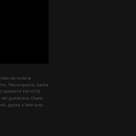
andas de toda la
erto, Reconquista, Santa
 2020 MAMITA PEYOTE
del guitarrista Charly
ck, gypsy y latin pop.