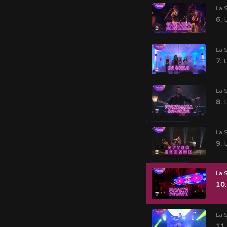
La 
6.
L
La 
7.
L
La 
8.
L
La 
9.
L
La 
10.
La 
11.