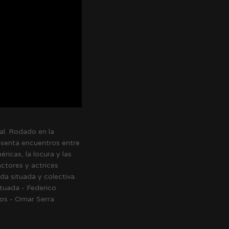
ral. Rodado en la
resenta encuentros entre
ricas, la locura y las
ctores y actrices
da situada y colectiva.
ttuada - Federico
los - Omar Serra