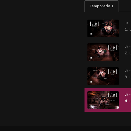
Temporada 1
Lit 
1.
L
Lit 
2.
L
Lit 
3.
L
Lit 
4.
L