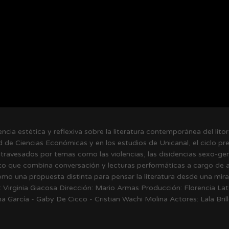
cia estética y reflexiva sobre la literatura contemporánea del lito
ad de Ciencias Económicas y en los estudios de Unicanal, el ciclo p
atravesados por temas como las violencias, las disidencias sexo-gené
to que combina conversación y lecturas performáticas a cargo de a
omo una propuesta distinta para pensar la literatura desde una mira
 Virginia Giacosa Dirección: Mario Armas Producción: Florencia La
na García - Gaby De Cicco - Cristian Wachi Molina Actores: Lala Bril