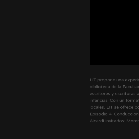
LIT propone una experien
biblioteca de la Facult
escritores y escritoras 
infancias. Con un forma
locales, LIT se ofrece c
Episodio 4: Conducción:
Aicardi Invitados: More