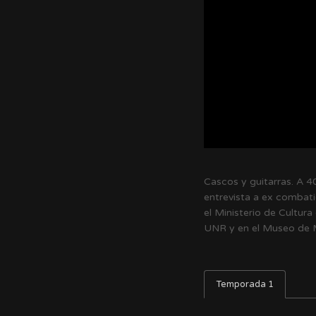
Cascos y guitarras. A 4
entrevista a ex combati
el Ministerio de Cultura
UNR y en el Museo de M
Temporada 1