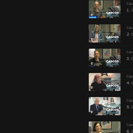
Cas
1.
C
Cas
2.
C
Cas
3.
C
Cas
4.
C
Cas
5.
C
Cas
6.
C