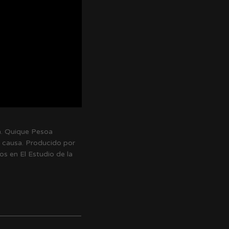
na. Quique Pesoa
a causa. Producido por
os en El Estudio de la