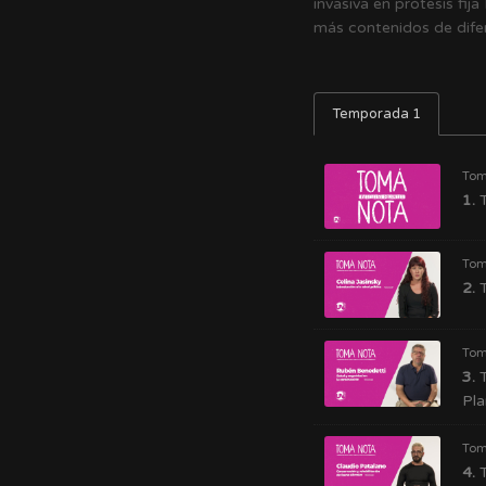
invasiva en prótesis fi
más contenidos de difer
Temporada 1
Tom
1.
T
Tom
2.
T
Tom
3.
T
Pl
Tom
4.
T