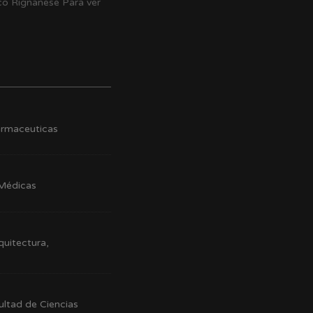
ico Rignanese Para ver
armaceuticas
 Médicas
quitectura,
ultad de Ciencias