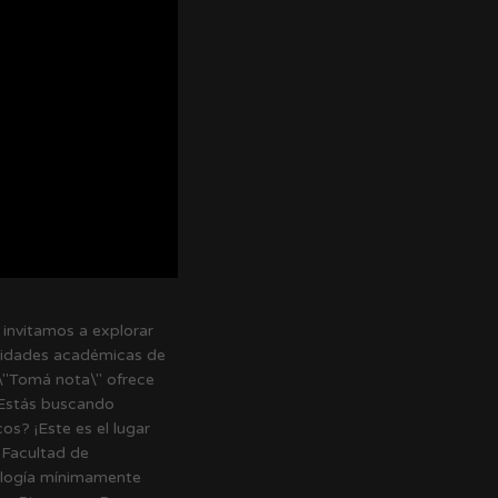
invitamos a explorar
nidades académicas de
\"Tomá nota\" ofrece
¿Estás buscando
s? ¡Este es el lugar
 Facultad de
ología mínimamente