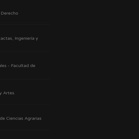
e Derecho
actas, Ingeniería y
les - Facultad de
y Artes.
de Ciencias Agrarias