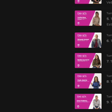
Vet
Tom
5.
T
Est
Tom
6.
T
Tom
7.
T
Tom
8.
T
Tom
9.
T