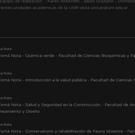
ja Equipo de realización: - Karen Roeschlin - Belén Graziano - Domén
entes unidades académicas de la UNR visitá unicanal.unr.edu.ar
a Nota
omá Nota - Química verde - Facultad de Ciencias Bioquímicas y F
a Nota
omá Nota - Introducción a la salud pública - Facultad de Ciencias
a Nota
omá Nota - Salud y Seguridad en la Construcción - Facultad de Ar
aneamiento y Diseño
a Nota
omá Nota - Conservatorio y rehabilitación de Fauna Silvestre - Fac