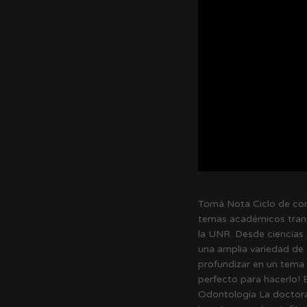
Tomá Nota Ciclo de con
temas académicos trans
la UNR. Desde ciencias
una amplia variedad de 
profundizar en un tema 
perfecto para hacerlo! 
Odontología La doctora