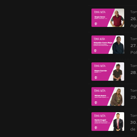
Tom
26.
Ag
Tom
27.
Pol
Tom
28.
Tom
29.
Tom
30.
de