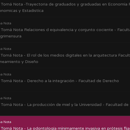
Tomá Nota -Trayectoria de graduados y graduadas en Economía F
nomicas y Estadistíca
a Nota
Tomá Nota Relaciones d equivalencia y conjunto cociente - Facult
Agrimensura
a Nota
Tomá Nota - El rol de los medios digitales en la arquitectura Facul
aneamiento y Diseño
a Nota
Tomá Nota - Derecho a la integración - Facultad de Derecho
a Nota
Tomá Nota - La producción de miel y la Universidad - Facultad de 
a Nota
Tomá Nota - La odontología mínimamente invasiva en prótesis fija