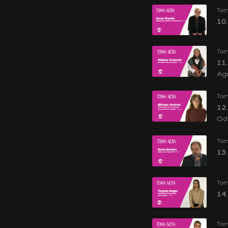
Tom
10.
Tom
11.
Ag
Tom
12.
Od
Tom
13.
Tom
14.
Tom