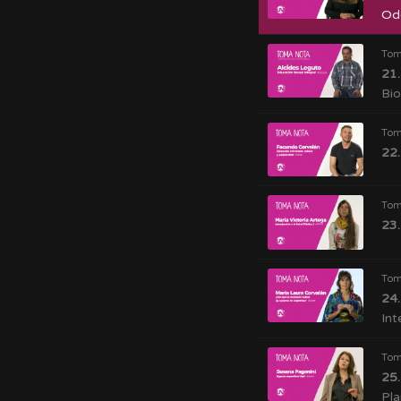
Od
Tom
21.
Bi
Tom
22.
Tom
23.
Tom
24.
Int
Tom
25.
Pl